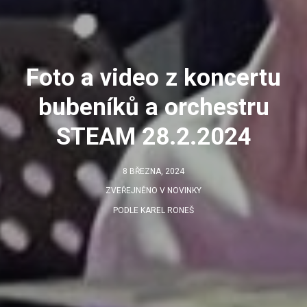
Foto a video z koncertu
bubeníků a orchestru
STEAM 28.2.2024
8 BŘEZNA, 2024
ZVEŘEJNĚNO V
NOVINKY
PODLE
KAREL RONEŠ